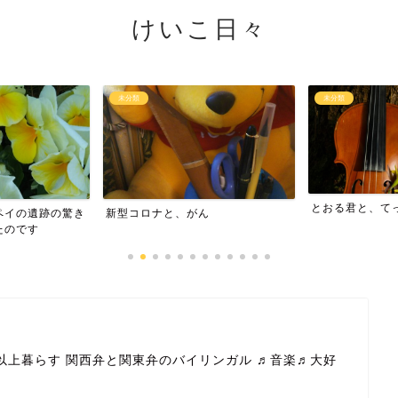
けいこ日々
未分類
未分類
とおる君と、てっちゃん
ああ また 言
ん
以上暮らす 関西弁と関東弁のバイリンガル ♬音楽♬大好