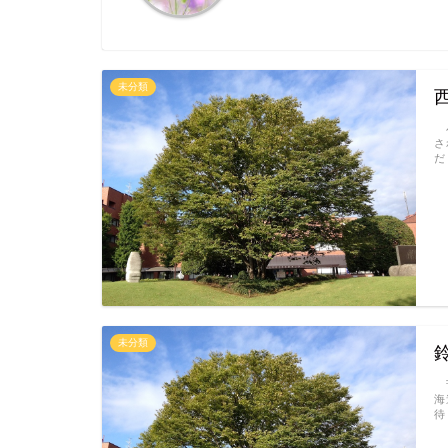
未分類
小
さ
だ
未分類
苦
海
待