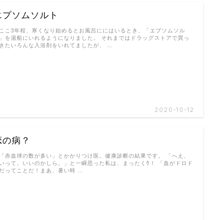
エプソムソルト
こ3年程、寒くなり始めるとお風呂ににはいるとき、「エプソムソル
」を湯船にいれるようになりました。 それまではドラッグストアで買っ
きたいろんな入浴剤をいれてましたが、 …
2020-10-12
恋の病？
赤血球の数が多い」とかかりつけ医。健康診断の結果です。 「へえ、
いって。いいのかしら。」と一瞬思った私は、まったくｳ！ 「血がドロド
だってことだ！まあ、暑い時 …