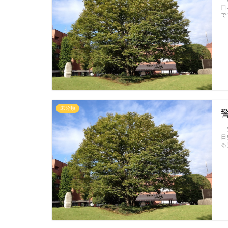
日
で
未分類
連
日
る