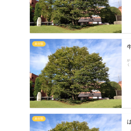
未分類
ま
が
く
未分類
結