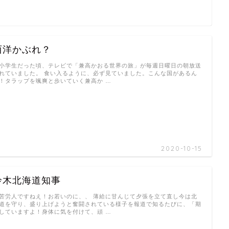
西洋かぶれ？
学生だった頃、テレビで「兼高かおる世界の旅」が毎週日曜日の朝放送
れていました。 食い入るように、必ず見ていました。こんな国があるん
！タラップを颯爽と歩いていく兼高か …
2020-10-15
鈴木北海道知事
労人ですねえ！お若いのに、、 薄給に甘んじて夕張を立て直し今は北
道を守り、盛り上げようと奮闘されている様子を報道で知るたびに、「期
していますよ！身体に気を付けて、頑 …