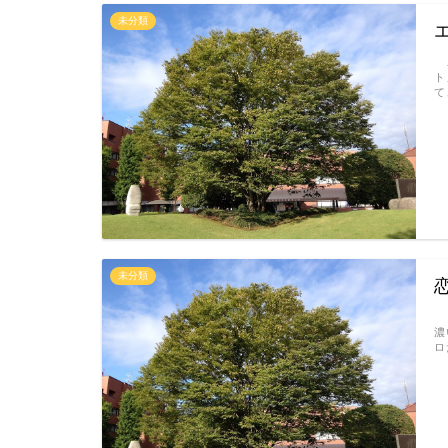
未分類
こ
ト
て
未分類
「
濃
ロ