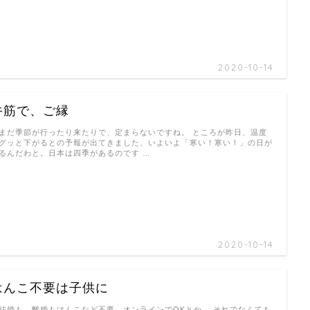
2020-10-14
牛筋で、ご縁
だ季節が行ったり来たりで、定まらないですね。 ところが昨日、温度
グッと下がるとの予報が出てきました、いよいよ「寒い！寒い！」の日が
るんだわと。日本は四季があるのです …
2020-10-14
はんこ不要は子供に
婚も、離婚もはんこなど不要、オンラインでOKとか。 それでなくても