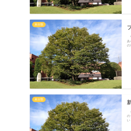
未分類
中
あ
の
未分類
外
の
い