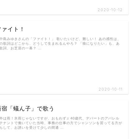
2020-10-12
ファイト！
島みゆきさんの「ファイト！」 歌いたいけど、難しい！ あの感性は、
の歌詞はどこから、どうして生まれるんやろ？ 「狼になりたい」も、あ
歌詞、お芝居の一幕？ …
2020-10-11
新宿「蟻ん子」で歌う
は雨！氷雨じゃないですが、おもわず♫ 40歳代、デパートのアパレル
テナントで働いていた当時、事務の仕事の方でシャンソンを習ってる方が
らして、お誘いを受けて少しの間通 …