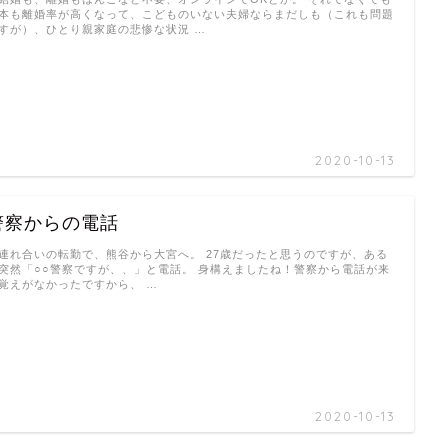
本も離婚率が高くなって、こどものいない夫婦ならまだしも（これも問題
すが）、ひとり親家庭の悲惨な状況 …
2020-10-13
警察からの電話
れ合いの転勤で、熊谷から大宮へ。 27歳だったと思うのですが、ある
突然「○○警察ですが、、」と電話。 身構えましたね！警察から電話が来
覚えがなかったですから、 …
2020-10-13