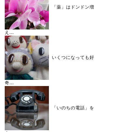
「薬」はドンドン増
え...
いくつになっても好
奇...
「いのちの電話」を