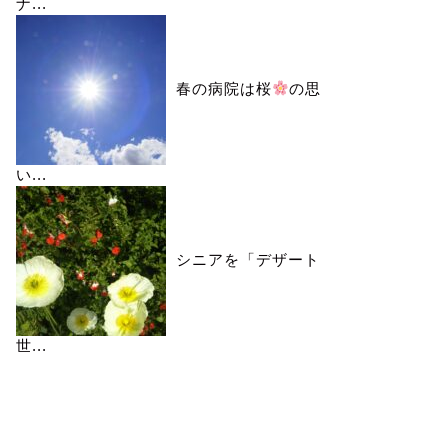
ナ...
春の病院は桜
の思
い...
シニアを「デザート
世...
カレンダー