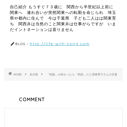
自己紹介 もうすぐ７３歳に 関西から半世紀以上前に
関東へ 連れ合いが突然関東への転勤を命じられ 埼玉
県や都内に住んで 今は千葉県 子ども二人はは関東育
ち 関西弁は当然のこと関東弁は仕事がらですが いま
だイントネーションは直りません
http://life-with-song.com
BLOG：
HOME
未分類
「戦後」が終わったら「戦前」だと高峰秀子さんの言葉
COMMENT