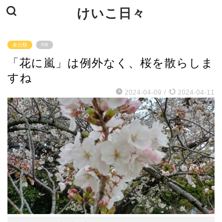
けいこ日々
未分類
PR
「花に嵐」は例外なく、桜を散らしま
すね
2024-04-09
/
2024-04-11