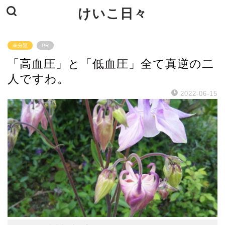
けいこ日々
未分類
PR
「高血圧」と「低血圧」全て真逆の二
人ですわ。
2022-06-15