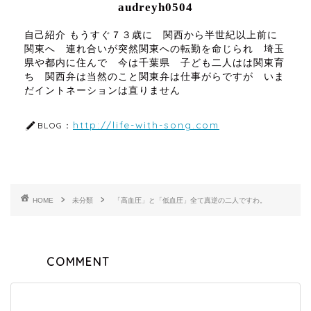
audreyh0504
自己紹介 もうすぐ７３歳に 関西から半世紀以上前に
関東へ 連れ合いが突然関東への転勤を命じられ 埼玉
県や都内に住んで 今は千葉県 子ども二人はは関東育
ち 関西弁は当然のこと関東弁は仕事がらですが いま
だイントネーションは直りません
http://life-with-song.com
BLOG：
HOME
未分類
「高血圧」と「低血圧」全て真逆の二人ですわ。
COMMENT