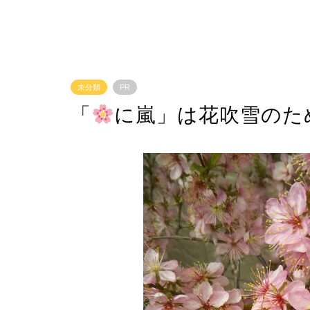
未分類
PR
「
に嵐」は花吹雪のた