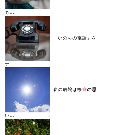
奇...
「いのちの電話」を
ナ...
春の病院は桜
の思
い...