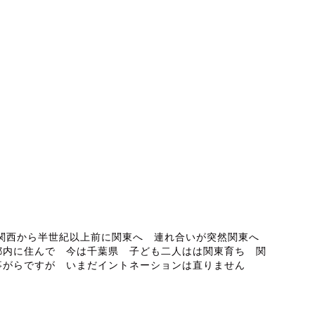
ABOUT ME
 関西から半世紀以上前に関東へ 連れ合いが突然関東へ
都内に住んで 今は千葉県 子ども二人はは関東育ち 関
事がらですが いまだイントネーションは直りません