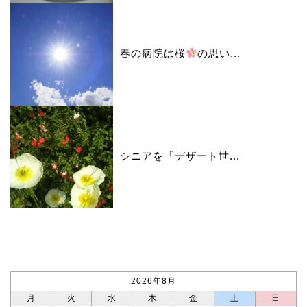
春の病院は桜
の思い...
シニアを「デザート世...
カレンダー
2026年8月
月
火
水
木
金
土
日