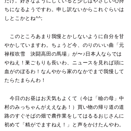
だけ。好きなようにしていると少しはやさしい心持
ちになるようですわ。申し訳ないからこれぐらいは
しとこかとね^^;
このところあまり我慢とかしないように自分を甘
やかしていますわ。ちょうど今、のりのいい曲「元
禄桜吹雪 決闘高田の馬場」が〜♪日本人ならでは
やねえ！巣ごもりも長いわ、ニュースを見れば頭に
血がのぼるわ！なんやから家のなかでまで我慢して
たらたまらんわ！
今日のお昼はお天気もよくて（今は「瞼の母」中
村のみっちゃんがええなあ！）買い物の帰り道の道
路のすぐそばの畑で農作業をしてはるるおじさんに
初めて「精がでますねえ！」と声をかけたんやわ。