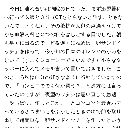
今日は連れ合いは病院の日でした。まず泌尿器科
へ行って医師と３分（CTをとらないと話すこともな
いんでしょうね）、その後抗がん剤の点滴をうけて
から血液内科と２つの科をはしごする日でした。朝
も早くに出るので、昨夜遅くに私めは「卵サンドイ
ッチ」を作って、今が旬の日本のオレンジのかわを
むいて（すごくジューシーで甘いんです）小さなタ
ッパーに入れてメモを書いて置いておきました。こ
のところ私は自分の好きなように行動していますの
で、「コンビニででも何か買う？」と夕方には言っ
ていたのですが。夜型のワタシは思い直して急遽
「やっぱり、作っとこか。」とゴソゴソと最近ハマ
っているさつまいもをふかしたときのゆで卵を取り
出して超簡単な「卵サンドイッチ」を作ったという