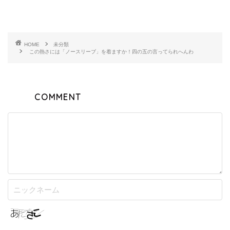
HOME
未分類
この熱さには「ノースリーブ」を着ますか！四の五の言ってられへんわ
COMMENT