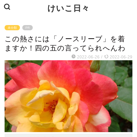
けいこ日々
未分類
PR
この熱さには「ノースリーブ」を着
ますか！四の五の言ってられへんわ
2022-06-26
/
2022-06-29