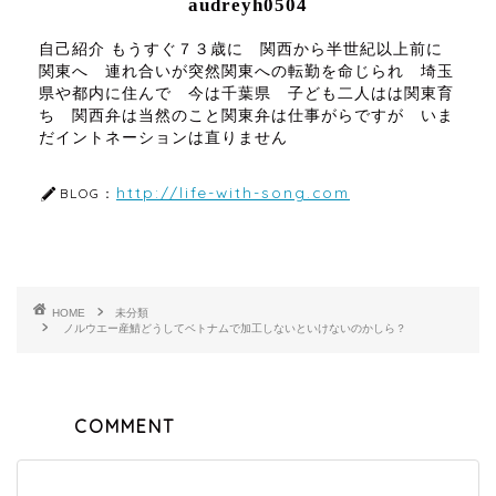
audreyh0504
自己紹介 もうすぐ７３歳に 関西から半世紀以上前に
関東へ 連れ合いが突然関東への転勤を命じられ 埼玉
県や都内に住んで 今は千葉県 子ども二人はは関東育
ち 関西弁は当然のこと関東弁は仕事がらですが いま
だイントネーションは直りません
http://life-with-song.com
BLOG：
HOME
未分類
ノルウエー産鯖どうしてベトナムで加工しないといけないのかしら？
COMMENT