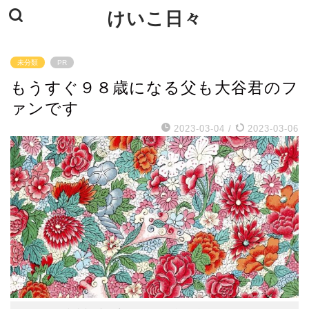
けいこ日々
未分類
PR
もうすぐ９８歳になる父も大谷君のフ
ァンです
2023-03-04
/
2023-03-06