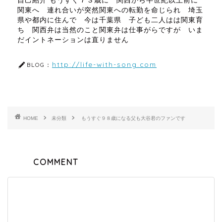
自己紹介 もうすぐ７３歳に 関西から半世紀以上前に
関東へ 連れ合いが突然関東への転勤を命じられ 埼玉
県や都内に住んで 今は千葉県 子ども二人はは関東育
ち 関西弁は当然のこと関東弁は仕事がらですが いま
だイントネーションは直りません
http://life-with-song.com
BLOG：
HOME
未分類
もうすぐ９８歳になる父も大谷君のファンです
COMMENT