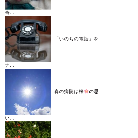
奇...
「いのちの電話」を
ナ...
春の病院は桜
の思
い...