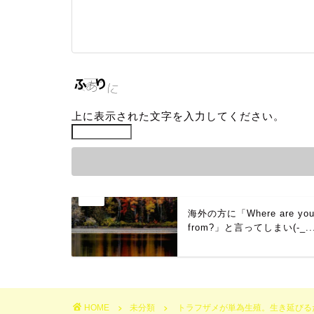
上に表示された文字を入力してください。
海外の方に「Where are yo
from?」と言ってしまい(-_..
HOME
未分類
トラフザメが単為生殖。生き延びる