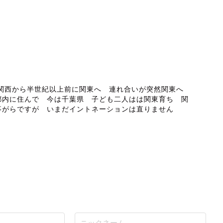
ABOUT ME
 関西から半世紀以上前に関東へ 連れ合いが突然関東へ
都内に住んで 今は千葉県 子ども二人はは関東育ち 関
事がらですが いまだイントネーションは直りません