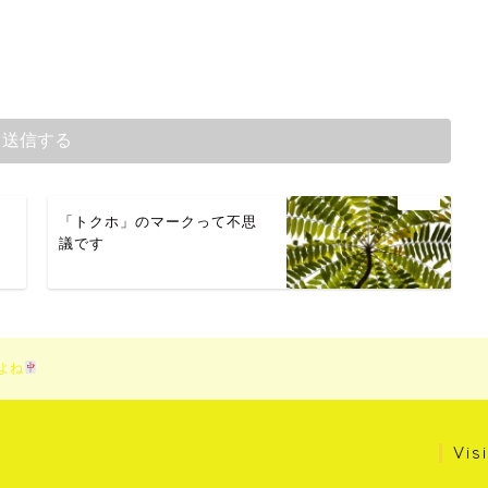
」
「トクホ」のマークって不思
議です
よね
Vis