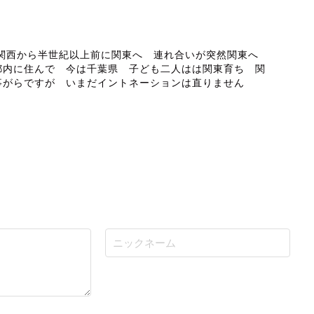
ABOUT ME
 関西から半世紀以上前に関東へ 連れ合いが突然関東へ
都内に住んで 今は千葉県 子ども二人はは関東育ち 関
事がらですが いまだイントネーションは直りません