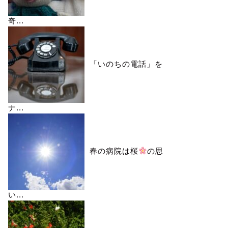
奇...
「いのちの電話」を
ナ...
春の病院は桜
の思
い...