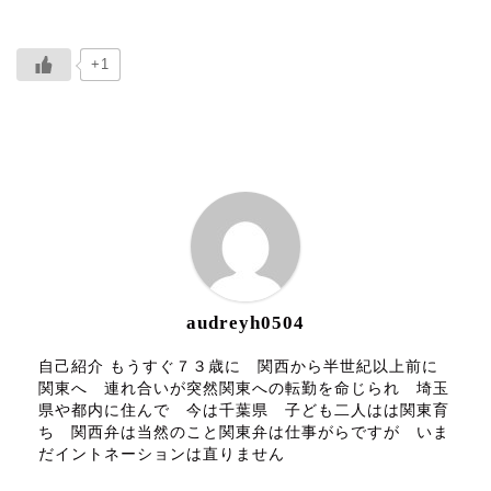
+1
ABOUT ME
audreyh0504
自己紹介 もうすぐ７３歳に 関西から半世紀以上前に
関東へ 連れ合いが突然関東への転勤を命じられ 埼玉
県や都内に住んで 今は千葉県 子ども二人はは関東育
ち 関西弁は当然のこと関東弁は仕事がらですが いま
だイントネーションは直りません