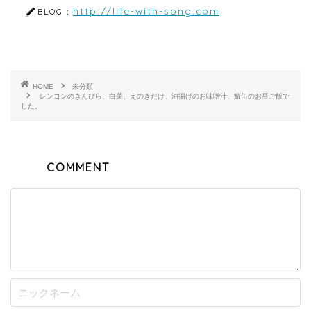
http://life-with-song.com
BLOG：
HOME
未分類
レンコンのきんぴら、白菜、えのきだけ、油揚げのお味噌汁、鯖缶のお昼ご飯で
した。
COMMENT