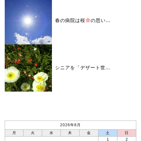
春の病院は桜
の思い...
シニアを「デザート世...
カレンダー
2026年8月
月
火
水
木
金
土
日
1
2