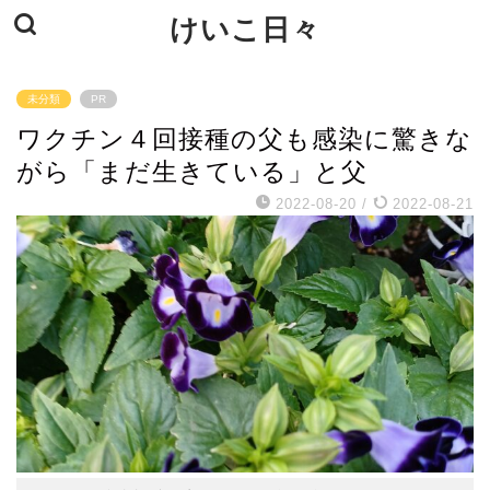
けいこ日々
未分類
PR
ワクチン４回接種の父も感染に驚きな
がら「まだ生きている」と父
2022-08-20
/
2022-08-21