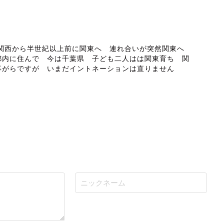
ABOUT ME
 関西から半世紀以上前に関東へ 連れ合いが突然関東へ
都内に住んで 今は千葉県 子ども二人はは関東育ち 関
事がらですが いまだイントネーションは直りません