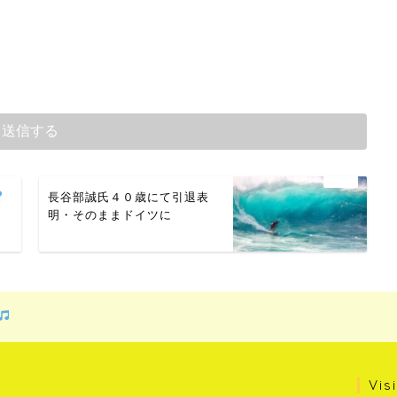
長谷部誠氏４０歳にて引退表
明・そのままドイツに
Vis