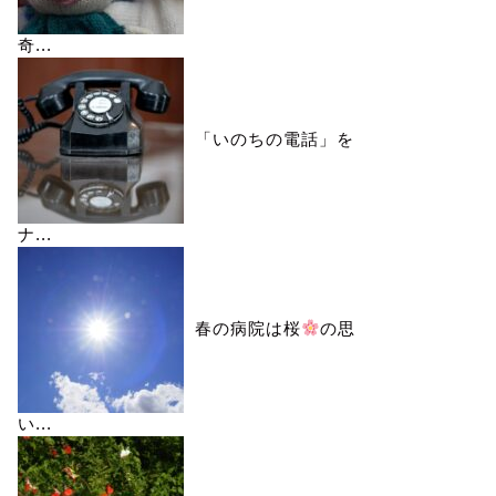
奇...
「いのちの電話」を
ナ...
春の病院は桜
の思
い...