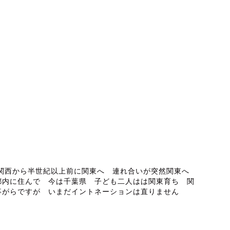
ABOUT ME
 関西から半世紀以上前に関東へ 連れ合いが突然関東へ
都内に住んで 今は千葉県 子ども二人はは関東育ち 関
事がらですが いまだイントネーションは直りません