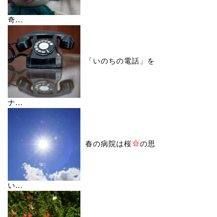
奇...
「いのちの電話」を
ナ...
春の病院は桜
の思
い...