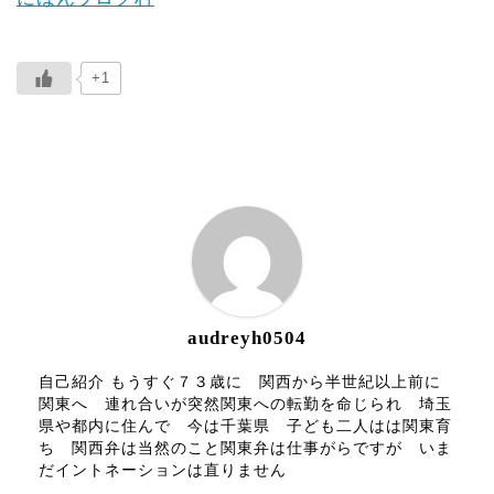
+1
ABOUT ME
audreyh0504
自己紹介 もうすぐ７３歳に 関西から半世紀以上前に
関東へ 連れ合いが突然関東への転勤を命じられ 埼玉
県や都内に住んで 今は千葉県 子ども二人はは関東育
ち 関西弁は当然のこと関東弁は仕事がらですが いま
だイントネーションは直りません