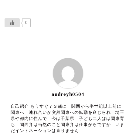
0
ABOUT ME
audreyh0504
自己紹介 もうすぐ７３歳に 関西から半世紀以上前に
関東へ 連れ合いが突然関東への転勤を命じられ 埼玉
県や都内に住んで 今は千葉県 子ども二人はは関東育
ち 関西弁は当然のこと関東弁は仕事がらですが いま
だイントネーションは直りません