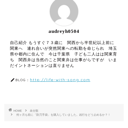
audreyh0504
自己紹介 もうすぐ７３歳に 関西から半世紀以上前に
関東へ 連れ合いが突然関東への転勤を命じられ 埼玉
県や都内に住んで 今は千葉県 子ども二人はは関東育
ち 関西弁は当然のこと関東弁は仕事がらですが いま
だイントネーションは直りません
http://life-with-song.com
BLOG：
HOME
未分類
何ヶ月も前に「防刃手袋」を購入していました。凶行をどう止めるか？！