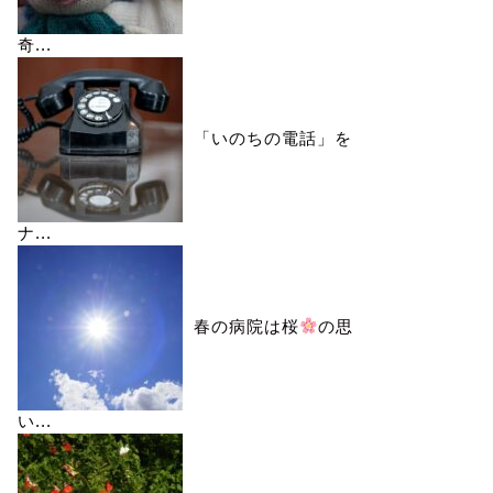
奇...
「いのちの電話」を
ナ...
春の病院は桜
の思
い...