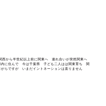
ABOUT ME
 関西から半世紀以上前に関東へ 連れ合いが突然関東へ
都内に住んで 今は千葉県 子ども二人はは関東育ち 関
事がらですが いまだイントネーションは直りません