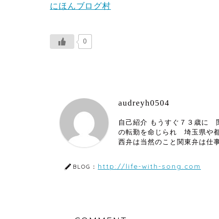
にほんブログ村
0
audreyh0504
自己紹介 もうすぐ７３歳に
の転勤を命じられ 埼玉県や
西弁は当然のこと関東弁は仕
http://life-with-song.com
BLOG：