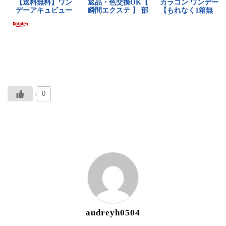
0
ABOUT ME
audreyh0504