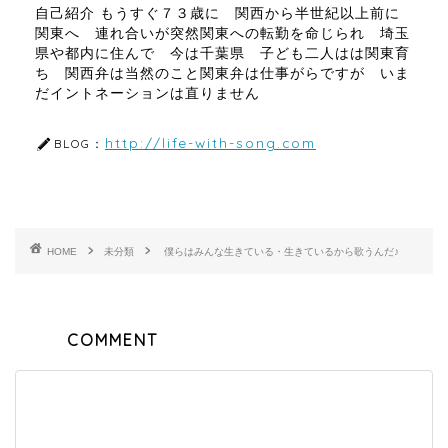
自己紹介 もうすぐ７３歳に 関西から半世紀以上前に
関東へ 連れ合いが突然関東への転勤を命じられ 埼玉
県や都内に住んで 今は千葉県 子ども二人はは関東育
ち 関西弁は当然のこと関東弁は仕事がらですが いま
だイントネーションは直りません
http://life-with-song.com
BLOG：
HOME
未分類
僕らはみんな生きている・生きているから歌うんだ♪
COMMENT