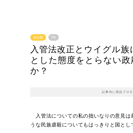
未分類
PR
入管法改正とウイグル族
とした態度をとらない政
か？
記事内に商品プロモ
入管法についての私の拙いなりの意見は
うな民族虐殺についてもはっきりと国とし