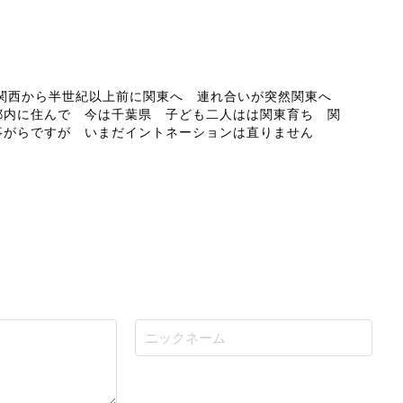
ABOUT ME
 関西から半世紀以上前に関東へ 連れ合いが突然関東へ
都内に住んで 今は千葉県 子ども二人はは関東育ち 関
事がらですが いまだイントネーションは直りません