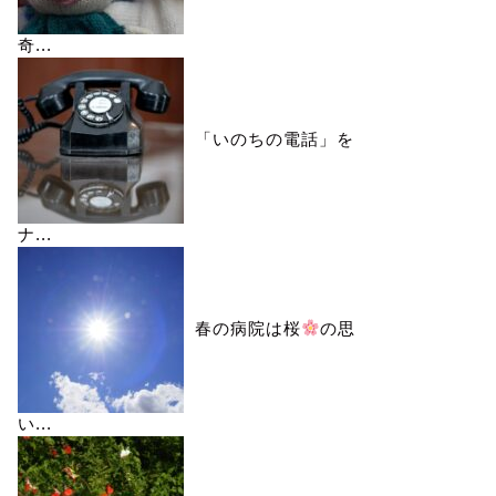
奇...
「いのちの電話」を
ナ...
春の病院は桜
の思
い...