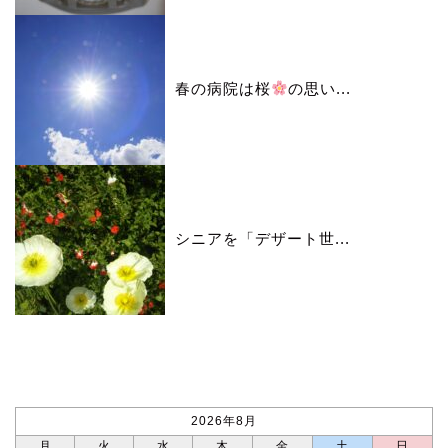
春の病院は桜
の思い...
シニアを「デザート世...
カレンダー
2026年8月
月
火
水
木
金
土
日