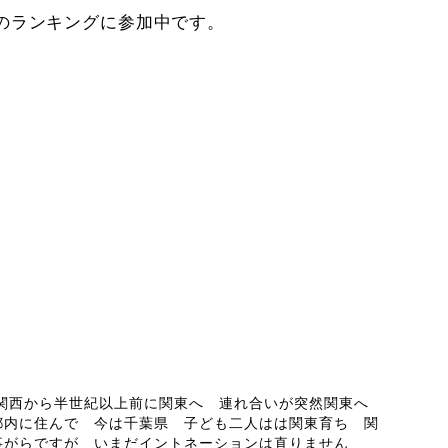
のランキングに参加中です。
ABOUT ME
 関西から半世紀以上前に関東へ 連れ合いが突然関東へ
都内に住んで 今は千葉県 子ども二人はは関東育ち 関
事がらですが いまだイントネーションは直りません