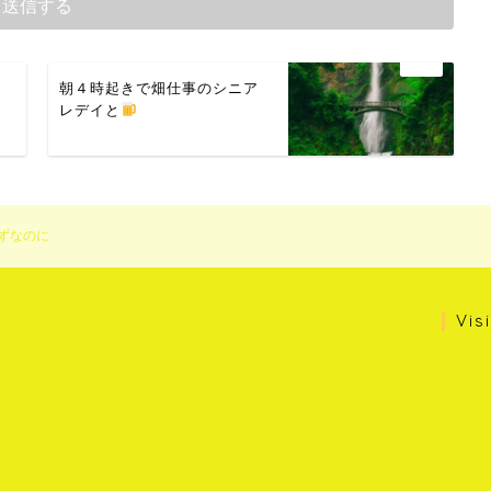
ま
朝４時起きで畑仕事のシニア
レデイと
ずなのに
Vis