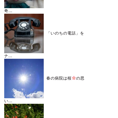
奇...
「いのちの電話」を
ナ...
春の病院は桜
の思
い...