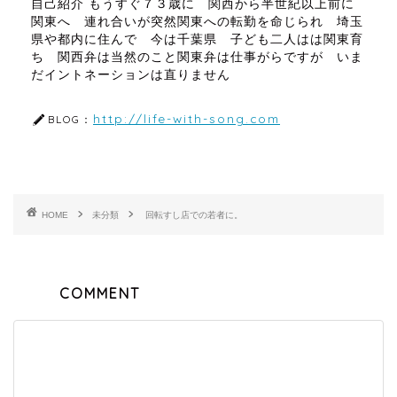
自己紹介 もうすぐ７３歳に 関西から半世紀以上前に
関東へ 連れ合いが突然関東への転勤を命じられ 埼玉
県や都内に住んで 今は千葉県 子ども二人はは関東育
ち 関西弁は当然のこと関東弁は仕事がらですが いま
だイントネーションは直りません
http://life-with-song.com
BLOG：
HOME
未分類
回転すし店での若者に。
COMMENT