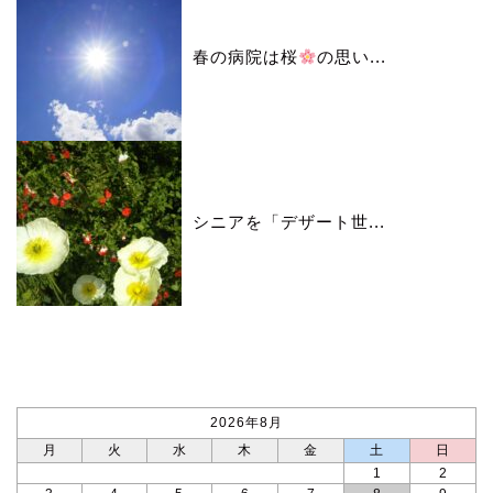
春の病院は桜
の思い...
シニアを「デザート世...
カレンダー
2026年8月
月
火
水
木
金
土
日
1
2