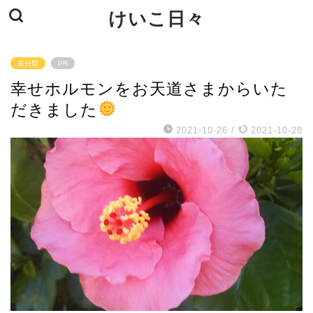
けいこ日々
未分類
PR
幸せホルモンをお天道さまからいた
だきました
2021-10-26
/
2021-10-28