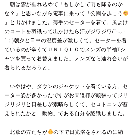
朝は雲が垂れ込めて「もしかして雨も降るのか
な？」と思いながら電車に乗って「公園を歩こう
」と出かけました。薄手のセーターを着て、風よけ
のコートを羽織って出かけたら汗がジワジワ(´-﹏-
`；)朝夕と日中の温度差が激しくて。セーターを着
ているのが辛くてＵＮＩＱＬＯでメンズの半袖Tシ
ャツを買って着替えました。メンズなら連れ合いが
着られるだろうと。
いやはや、ダウンのジャケットを着ている方、セ
ーター姿が多かったですがお天道様が頑張ってジリ
ジリジリと日差しが素晴らしくて、セロトニンが蓄
えられたかと「動物」である自分を認識しました。
北欧の方たちが
の下で日光浴をされるのに納