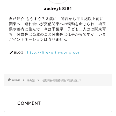
audreyh0504
自己紹介 もうすぐ７３歳に 関西から半世紀以上前に
関東へ 連れ合いが突然関東への転勤を命じられ 埼玉
県や都内に住んで 今は千葉県 子ども二人はは関東育
ち 関西弁は当然のこと関東弁は仕事がらですが いま
だイントネーションは直りません
http://life-with-song.com
BLOG：
HOME
未分類
後期高齢者医療保険２割負担に？
COMMENT