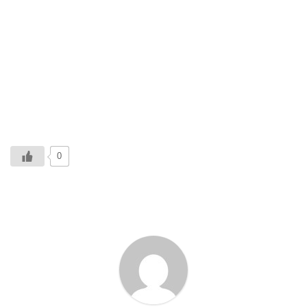
0
ABOUT ME