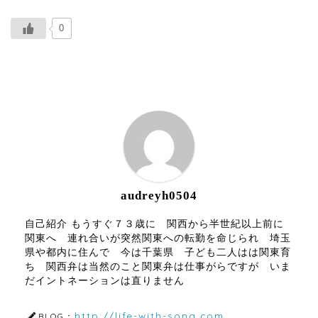
0
ABOUT ME
audreyh0504
自己紹介 もうすぐ７３歳に 関西から半世紀以上前に
関東へ 連れ合いが突然関東への転勤を命じられ 埼玉
県や都内に住んで 今は千葉県 子ども二人はは関東育
ち 関西弁は当然のこと関東弁は仕事がらですが いま
だイントネーションは直りません
http://life-with-song.com
BLOG：