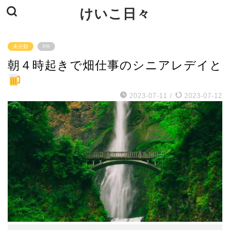
けいこ日々
未分類
PR
朝４時起きで畑仕事のシニアレデイと
2023-07-11
/
2023-07-12