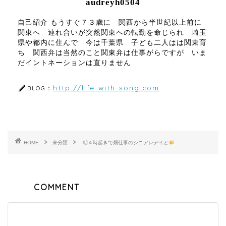
audreyh0504
自己紹介 もうすぐ７３歳に 関西から半世紀以上前に
関東へ 連れ合いが突然関東への転勤を命じられ 埼玉
県や都内に住んで 今は千葉県 子ども二人はは関東育
ち 関西弁は当然のこと関東弁は仕事がらですが いま
だイントネーションは直りません
http://life-with-song.com
BLOG：
HOME
未分類
朝４時起きで畑仕事のシニアレデイと
COMMENT