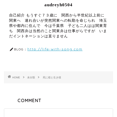
audreyh0504
自己紹介 もうすぐ７３歳に 関西から半世紀以上前に
関東へ 連れ合いが突然関東への転勤を命じられ 埼玉
県や都内に住んで 今は千葉県 子ども二人はは関東育
ち 関西弁は当然のこと関東弁は仕事がらですが いま
だイントネーションは直りません
http://life-with-song.com
BLOG：
HOME
未分類
死に様と生き様
COMMENT