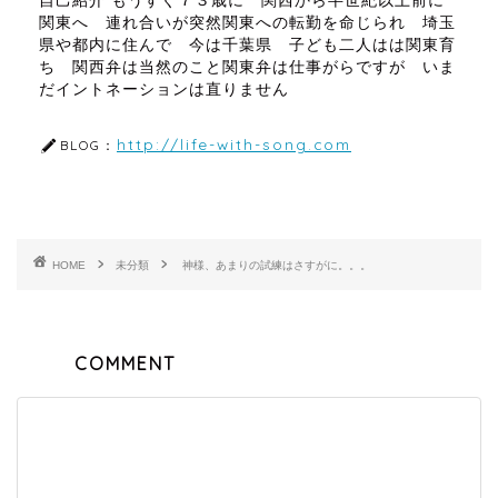
自己紹介 もうすぐ７３歳に 関西から半世紀以上前に
関東へ 連れ合いが突然関東への転勤を命じられ 埼玉
県や都内に住んで 今は千葉県 子ども二人はは関東育
ち 関西弁は当然のこと関東弁は仕事がらですが いま
だイントネーションは直りません
http://life-with-song.com
BLOG：
HOME
未分類
神様、あまりの試練はさすがに。。。
COMMENT