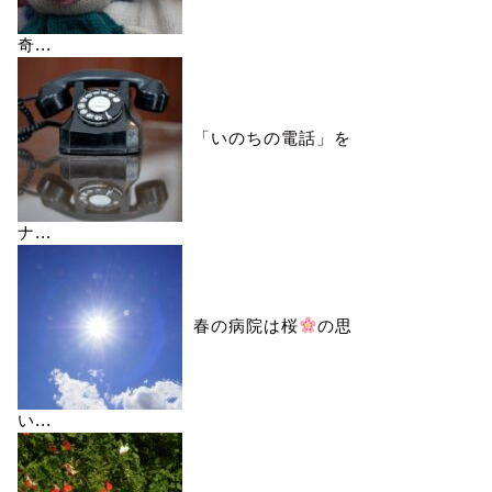
奇...
「いのちの電話」を
ナ...
春の病院は桜
の思
い...