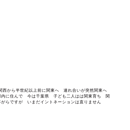
ABOUT ME
 関西から半世紀以上前に関東へ 連れ合いが突然関東へ
都内に住んで 今は千葉県 子ども二人はは関東育ち 関
事がらですが いまだイントネーションは直りません