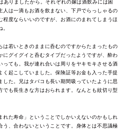
いはありましたから。それぞれの嫁は酒飲みには困
主人は一滴もお酒を飲まない、下戸でらっしゃるの
む程度ならいいのですが、お酒にのまれてしまうほ
ね。
ちは若いときのままに呑むのですからたまったもの
かにグイグイと呑むタイプだったようですが、酔わ
いっても。我が連れ合いは周りをヤキモキさせる酒
よく起こしていました。保険証等お金も入った手提
ました。兄はタバコも長い期間吸っていたように思
方でも長生きな方はおられます。なんとも紋切り型
まれた寿命」ということでしかいえないのかもしれ
合う、合わないということです。身体とは不思議極