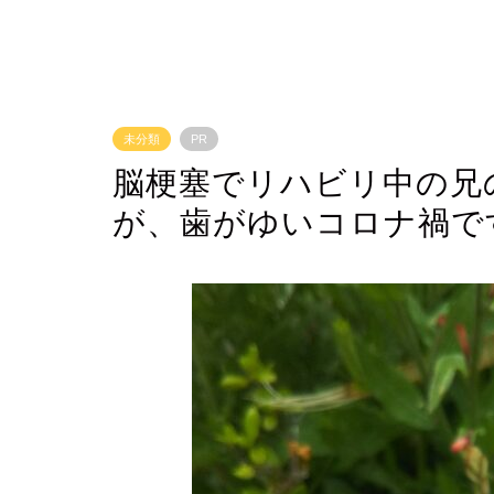
未分類
PR
脳梗塞でリハビリ中の兄
が、歯がゆいコロナ禍で