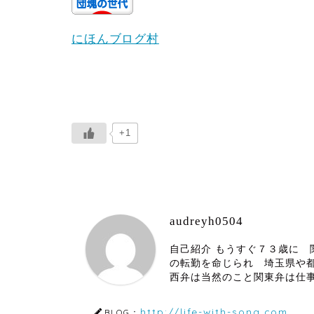
にほんブログ村
+1
audreyh0504
自己紹介 もうすぐ７３歳に
の転勤を命じられ 埼玉県や
西弁は当然のこと関東弁は仕
http://life-with-song.com
BLOG：