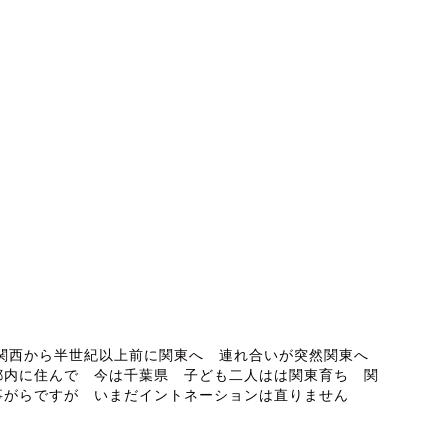
ABOUT ME
 関西から半世紀以上前に関東へ 連れ合いが突然関東へ
都内に住んで 今は千葉県 子ども二人はは関東育ち 関
事がらですが いまだイントネーションは直りません