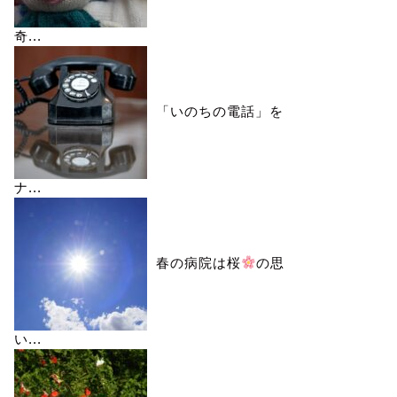
奇...
「いのちの電話」を
ナ...
春の病院は桜
の思
い...