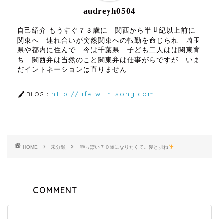
audreyh0504
自己紹介 もうすぐ７３歳に 関西から半世紀以上前に
関東へ 連れ合いが突然関東への転勤を命じられ 埼玉
県や都内に住んで 今は千葉県 子ども二人はは関東育
ち 関西弁は当然のこと関東弁は仕事がらですが いま
だイントネーションは直りません
http://life-with-song.com
BLOG：
HOME
未分類
艶っぽい７０歳になりたくて。髪と肌ね
COMMENT