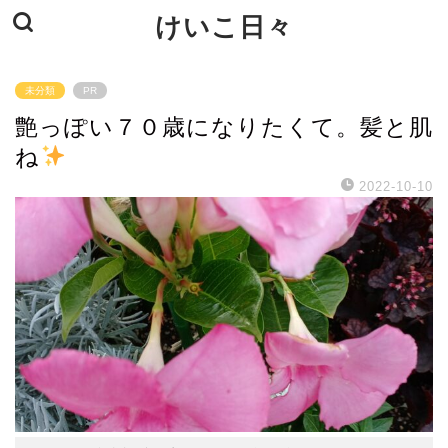
けいこ日々
未分類
PR
艶っぽい７０歳になりたくて。髪と肌
ね
2022-10-10