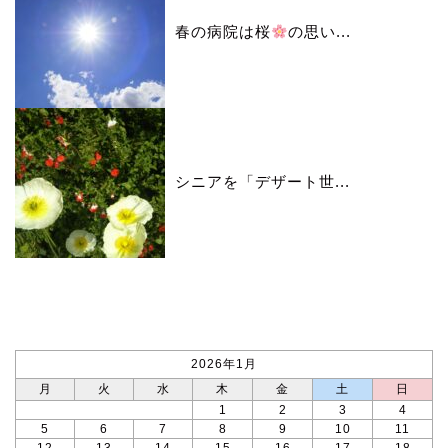
春の病院は桜
の思い...
シニアを「デザート世...
カレンダー
2026年1月
月
火
水
木
金
土
日
1
2
3
4
5
6
7
8
9
10
11