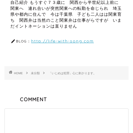
自己紹介 もうすぐ７３歳に 関西から半世紀以上前に
関東へ 連れ合いが突然関東への転勤を命じられ 埼玉
県や都内に住んで 今は千葉県 子ども二人はは関東育
ち 関西弁は当然のこと関東弁は仕事がらですが いま
だイントネーションは直りません
http://life-with-song.com
BLOG：
HOME
未分類
「いじめは犯罪」心に刺さります。
COMMENT