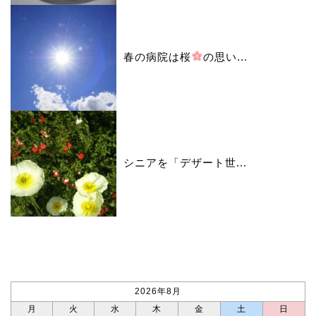
春の病院は桜
の思い...
シニアを「デザート世...
カレンダー
2026年8月
月
火
水
木
金
土
日