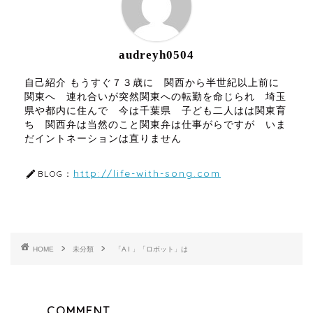
audreyh0504
自己紹介 もうすぐ７３歳に 関西から半世紀以上前に
関東へ 連れ合いが突然関東への転勤を命じられ 埼玉
県や都内に住んで 今は千葉県 子ども二人はは関東育
ち 関西弁は当然のこと関東弁は仕事がらですが いま
だイントネーションは直りません
http://life-with-song.com
BLOG：
HOME
未分類
「A I 」「ロボット」は
COMMENT