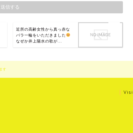
近所の高齢女性から真っ赤な
バラ一輪をいただきました
なぜか井上陽水の歌が...
ます
Vis