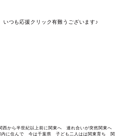
。いつも応援クリック有難うございます♪
ABOUT ME
 関西から半世紀以上前に関東へ 連れ合いが突然関東へ
都内に住んで 今は千葉県 子ども二人はは関東育ち 関