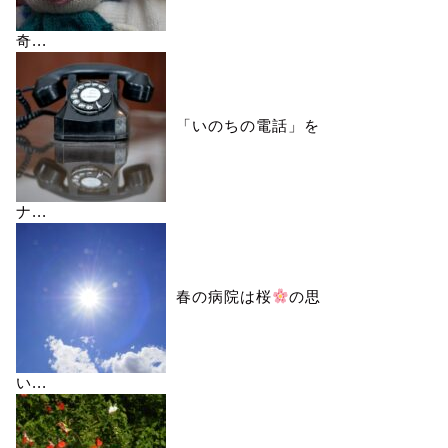
奇...
「いのちの電話」を
ナ...
春の病院は桜
の思
い...