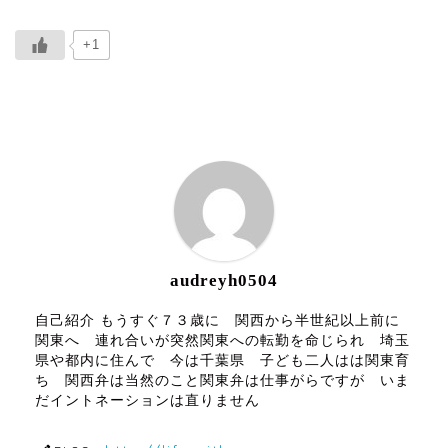
+1
ABOUT ME
audreyh0504
自己紹介 もうすぐ７３歳に 関西から半世紀以上前に
関東へ 連れ合いが突然関東への転勤を命じられ 埼玉
県や都内に住んで 今は千葉県 子ども二人はは関東育
ち 関西弁は当然のこと関東弁は仕事がらですが いま
だイントネーションは直りません