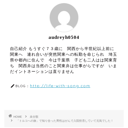
audreyh0504
自己紹介 もうすぐ７３歳に 関西から半世紀以上前に
関東へ 連れ合いが突然関東への転勤を命じられ 埼玉
県や都内に住んで 今は千葉県 子ども二人はは関東育
ち 関西弁は当然のこと関東弁は仕事がらですが いま
だイントネーションは直りません
http://life-with-song.com
BLOG：
HOME
未分類
「トルコへの旅」で知り合った男性はがんで入院拒否していて元気でした！