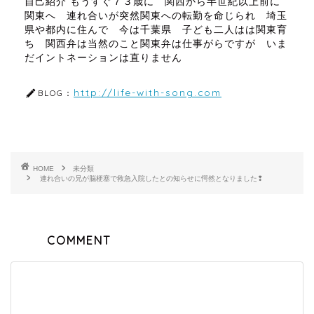
自己紹介 もうすぐ７３歳に 関西から半世紀以上前に
関東へ 連れ合いが突然関東への転勤を命じられ 埼玉
県や都内に住んで 今は千葉県 子ども二人はは関東育
ち 関西弁は当然のこと関東弁は仕事がらですが いま
だイントネーションは直りません
http://life-with-song.com
BLOG：
HOME
未分類
連れ合いの兄が脳梗塞で救急入院したとの知らせに愕然となりました❢
COMMENT