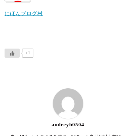
にほんブログ村
+1
ABOUT ME
audreyh0504