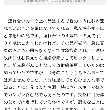
記事内に商品プロモーションを含む場合があります
連れ合いのすぐ上の兄はまるで親のように我が連
れ合いのことを気にかけてくれる、私が感心するほ
ど弟思いの兄です。連れ合いの４歳年上の兄です。
８０歳はこえましたけれど。その兄が昼間、急に言
葉のろれつが回らなくなって救急搬送されたと遠い
故郷に住む長兄から連絡が来ましてビックリしまし
た。前立腺がんにもなって放射線治療していたのは
知っていたのですが、（そのことももちろん言って
は来ませんでした。大分経過してからひょんな事で
知ることに）兄はまたお酒、特にウイスキーが好き
でガンガン呑む兄でもあったのです。突然に（身体
のなかでは進行しているわけですが、残念なことに
または良くしたものでとも言えますでしょうか。身