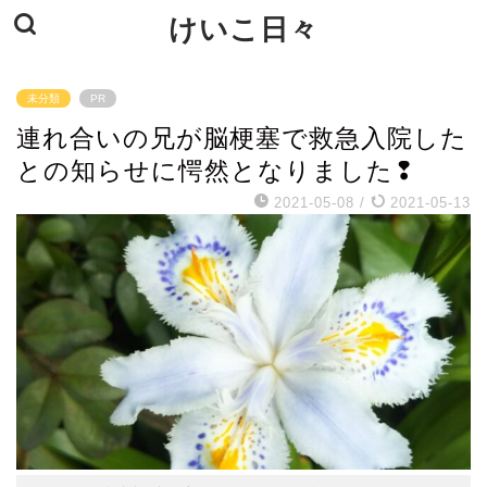
けいこ日々
未分類
PR
連れ合いの兄が脳梗塞で救急入院した
との知らせに愕然となりました❢
2021-05-08
/
2021-05-13