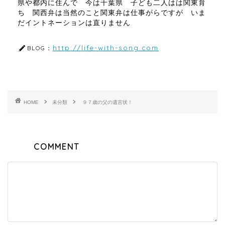
県や都内に住んで 今は千葉県 子ども二人はは関東育
ち 関西弁は当然のこと関東弁は仕事がらですが いま
だイントネーションは直りません
http://life-with-song.com
BLOG：
HOME
未分類
９７歳の父の遺言状！
COMMENT