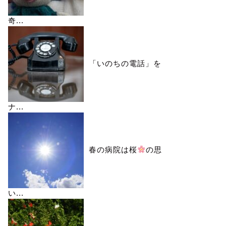
奇...
「いのちの電話」を
ナ...
春の病院は桜
の思
い...