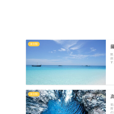
未分類
黙
顔
す
未分類
笑
田
の