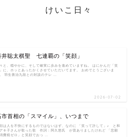
けいこ日々
藤井聡太棋聖 七連覇の「笑顔」
々と、穏やかに、そして確実に歩みを進めていますね。 はにかんだ「笑
」に、ホッとあったかくさせていただいてます。 おめでとうございま
。 羽生善治九段との対談のテレ …
2026-07-02
高市首相の「スマイル」、いつまで
顔は人を不快にするものではないはず、なのに 「笑って許して」♪ と和
アキ子さんが歌った歌 作詞：阿久悠氏 が昔ありましたけれど 「悲願
消費税ゼロ」と笑顔でおっ …