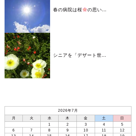
春の病院は桜
の思い...
シニアを「デザート世...
カレンダー
2026年7月
月
火
水
木
金
土
日
1
2
3
4
5
6
7
8
9
10
11
12