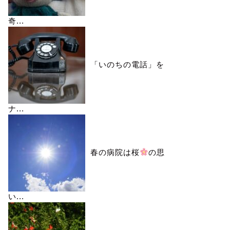
奇...
「いのちの電話」を
ナ...
春の病院は桜
の思
い...