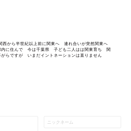
ABOUT ME
 関西から半世紀以上前に関東へ 連れ合いが突然関東へ
都内に住んで 今は千葉県 子ども二人はは関東育ち 関
事がらですが いまだイントネーションは直りません