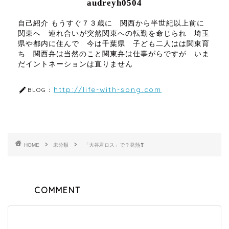
audreyh0504
自己紹介 もうすぐ７３歳に 関西から半世紀以上前に
関東へ 連れ合いが突然関東への転勤を命じられ 埼玉
県や都内に住んで 今は千葉県 子ども二人はは関東育
ち 関西弁は当然のこと関東弁は仕事がらですが いま
だイントネーションは直りません
http://life-with-song.com
BLOG：
HOME
未分類
「大谷君ロス」で？発熱❣
COMMENT