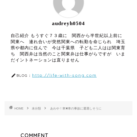
audreyh0504
自己紹介 もうすぐ７３歳に 関西から半世紀以上前に
関東へ 連れ合いが突然関東への転勤を命じられ 埼玉
県や都内に住んで 今は千葉県 子ども二人はは関東育
ち 関西弁は当然のこと関東弁は仕事がらですが いま
だイントネーションは直りません
http://life-with-song.com
BLOG：
HOME
未分類
あわや！車✖車の事故に遭遇しそうに
COMMENT