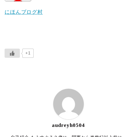
にほんブログ村
+1
ABOUT ME
audreyh0504