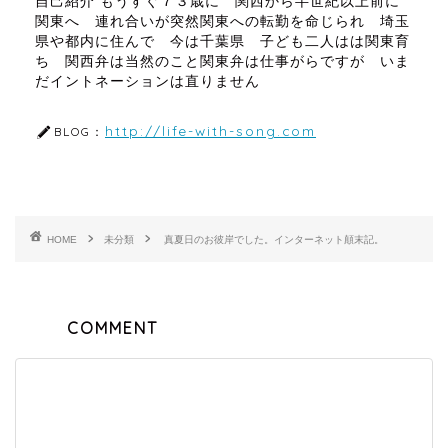
自己紹介 もうすぐ７３歳に 関西から半世紀以上前に
関東へ 連れ合いが突然関東への転勤を命じられ 埼玉
県や都内に住んで 今は千葉県 子ども二人はは関東育
ち 関西弁は当然のこと関東弁は仕事がらですが いま
だイントネーションは直りません
http://life-with-song.com
BLOG：
HOME
未分類
真夏日のお彼岸でした。インターネット顛末記。
COMMENT