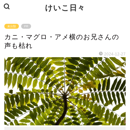
けいこ日々
未分類
PR
カニ・マグロ・アメ横のお兄さんの
声も枯れ
2024-12-27