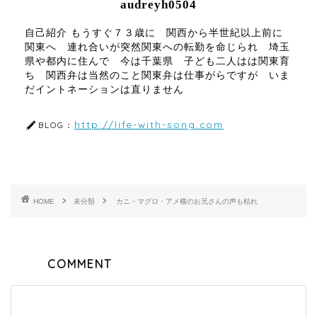
audreyh0504
自己紹介 もうすぐ７３歳に 関西から半世紀以上前に
関東へ 連れ合いが突然関東への転勤を命じられ 埼玉
県や都内に住んで 今は千葉県 子ども二人はは関東育
ち 関西弁は当然のこと関東弁は仕事がらですが いま
だイントネーションは直りません
http://life-with-song.com
BLOG：
HOME
未分類
カニ・マグロ・アメ横のお兄さんの声も枯れ
COMMENT